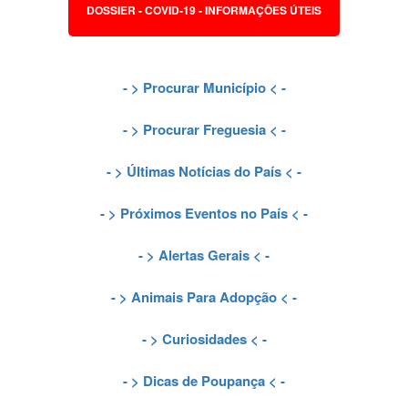
DOSSIER - COVID-19 - INFORMAÇÕES ÚTEIS
- >
Procurar Município
< -
- >
Procurar Freguesia
< -
- >
Últimas Notícias do País
< -
- >
Próximos Eventos no País
< -
- >
Alertas Gerais
< -
- >
Animais Para Adopção
< -
- >
Curiosidades
< -
- >
Dicas de Poupança
< -