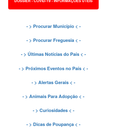
DOSSIER - COVID-19 - INFORMAÇÕES ÚTEIS
- >
Procurar Município
< -
- >
Procurar Freguesia
< -
- >
Últimas Notícias do País
< -
- >
Próximos Eventos no País
< -
- >
Alertas Gerais
< -
- >
Animais Para Adopção
< -
- >
Curiosidades
< -
- >
Dicas de Poupança
< -