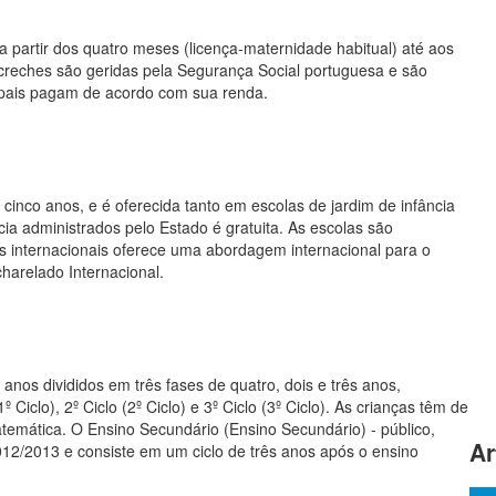
a partir dos quatro meses (licença-maternidade habitual) até aos
s creches são geridas pela Segurança Social portuguesa e são
s pais pagam de acordo com sua renda.
 cinco anos, e é oferecida tanto em escolas de jardim de infância
ncia administrados pelo Estado é gratuita. As escolas são
s internacionais oferece uma abordagem internacional para o
harelado Internacional.
nos divididos em três fases de quatro, dois e três anos,
Ciclo), 2º Ciclo (2º Ciclo) e 3º Ciclo (3º Ciclo). As crianças têm de
atemática. O Ensino Secundário (Ensino Secundário) - público,
Ar
2012/2013 e consiste em um ciclo de três anos após o ensino