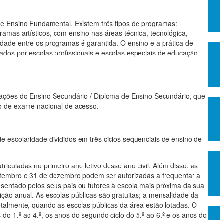
de Ensino Fundamental. Existem três tipos de programas:
amas artísticos, com ensino nas áreas técnica, tecnológica,
lidade entre os programas é garantida. O ensino e a prática de
rados por escolas profissionais e escolas especiais de educação
tações do Ensino Secundário / Diploma de Ensino Secundário, que
io de exame nacional de acesso.
e escolaridade divididos em três ciclos sequenciais de ensino de
iculadas no primeiro ano letivo desse ano civil. Além disso, as
setembro e 31 de dezembro podem ser autorizadas a frequentar a
sentado pelos seus pais ou tutores à escola mais próxima da sua
rição anual. As escolas públicas são gratuitas; a mensalidade da
otalmente, quando as escolas públicas da área estão lotadas. O
 do 1.º ao 4.º, os anos do segundo ciclo do 5.º ao 6.º e os anos do