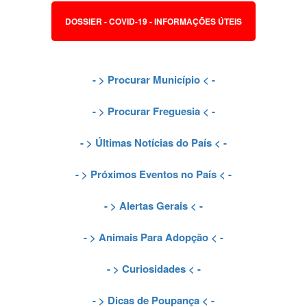
DOSSIER - COVID-19 - INFORMAÇÕES ÚTEIS
- >
Procurar Município
< -
- >
Procurar Freguesia
< -
- >
Últimas Notícias do País
< -
- >
Próximos Eventos no País
< -
- >
Alertas Gerais
< -
- >
Animais Para Adopção
< -
- >
Curiosidades
< -
- >
Dicas de Poupança
< -