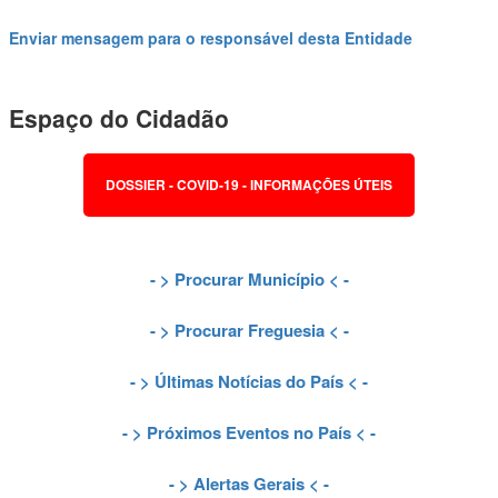
Enviar mensagem para o responsável desta Entidade
Espaço do Cidadão
DOSSIER - COVID-19 - INFORMAÇÕES ÚTEIS
- >
Procurar Município
< -
- >
Procurar Freguesia
< -
- >
Últimas Notícias do País
< -
- >
Próximos Eventos no País
< -
- >
Alertas Gerais
< -