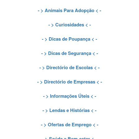
- >
Animais Para Adopção
< -
- >
Curiosidades
< -
- >
Dicas de Poupança
< -
- >
Dicas de Segurança
< -
- >
Directório de Escolas
< -
- >
Directório de Empresas
< -
- >
Informações Úteis
< -
- >
Lendas e Histórias
< -
- >
Ofertas de Emprego
< -
- >
Saúde e Bem-estar
< -