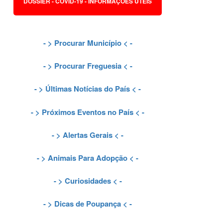
DOSSIER - COVID-19 - INFORMAÇÕES ÚTEIS
- >
Procurar Município
< -
- >
Procurar Freguesia
< -
- >
Últimas Notícias do País
< -
- >
Próximos Eventos no País
< -
- >
Alertas Gerais
< -
- >
Animais Para Adopção
< -
- >
Curiosidades
< -
- >
Dicas de Poupança
< -