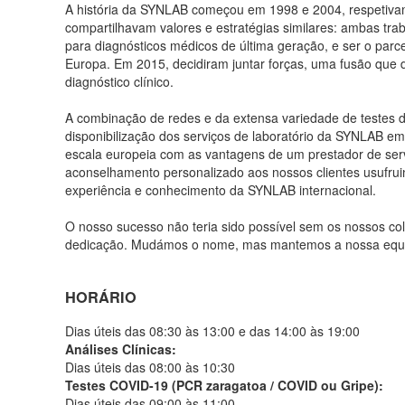
A história da SYNLAB começou em 1998 e 2004, respetiva
compartilhavam valores e estratégias similares: ambas tra
para diagnósticos médicos de última geração, e ser o parce
Europa. Em 2015, decidiram juntar forças, uma fusão que
diagnóstico clínico.
A combinação de redes e da extensa variedade de testes d
disponibilização dos serviços de laboratório da SYNLAB e
escala europeia com as vantagens de um prestador de servi
aconselhamento personalizado aos nossos clientes usufrui
experiência e conhecimento da SYNLAB internacional.
O nosso sucesso não teria sido possível sem os nossos co
dedicação. Mudámos o nome, mas mantemos a nossa equip
HORÁRIO
Dias úteis das 08:30 às 13:00 e das 14:00 às 19:00
Análises Clínicas:
Dias úteis das 08:00 às 10:30
Testes COVID-19 (PCR zaragatoa / COVID ou Gripe):
Dias úteis das 09:00 às 11:00