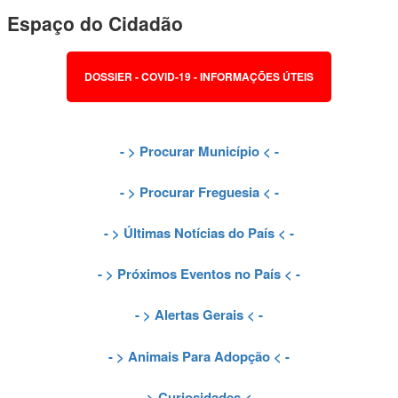
Espaço do Cidadão
DOSSIER - COVID-19 - INFORMAÇÕES ÚTEIS
- >
Procurar Município
< -
- >
Procurar Freguesia
< -
- >
Últimas Notícias do País
< -
- >
Próximos Eventos no País
< -
- >
Alertas Gerais
< -
- >
Animais Para Adopção
< -
- >
Curiosidades
< -