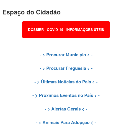
Espaço do Cidadão
DOSSIER - COVID-19 - INFORMAÇÕES ÚTEIS
- >
Procurar Município
< -
- >
Procurar Freguesia
< -
- >
Últimas Notícias do País
< -
- >
Próximos Eventos no País
< -
- >
Alertas Gerais
< -
- >
Animais Para Adopção
< -