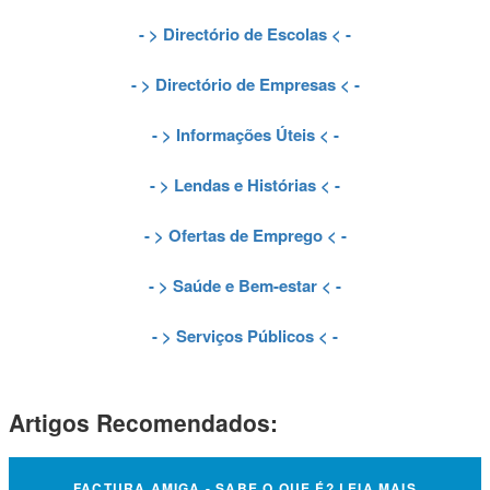
- >
Directório de Escolas
< -
- >
Directório de Empresas
< -
- >
Informações Úteis
< -
- >
Lendas e Histórias
< -
- >
Ofertas de Emprego
< -
- >
Saúde e Bem-estar
< -
- >
Serviços Públicos
< -
Artigos Recomendados:
FACTURA AMIGA - SABE O QUE É? LEIA MAIS