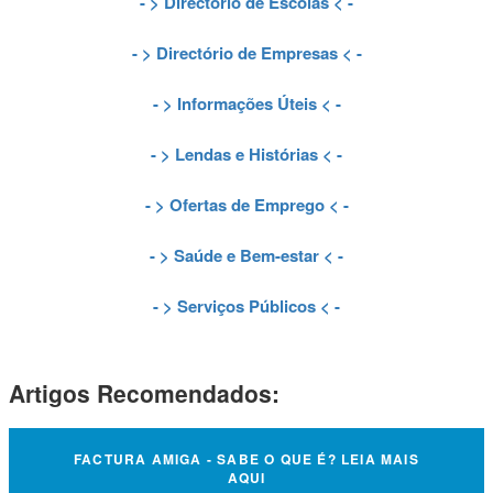
- >
Directório de Escolas
< -
- >
Directório de Empresas
< -
- >
Informações Úteis
< -
- >
Lendas e Histórias
< -
- >
Ofertas de Emprego
< -
- >
Saúde e Bem-estar
< -
- >
Serviços Públicos
< -
Artigos Recomendados:
FACTURA AMIGA - SABE O QUE É? LEIA MAIS
AQUI