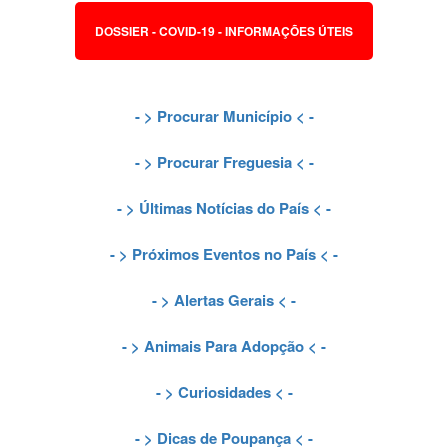
DOSSIER - COVID-19 - INFORMAÇÕES ÚTEIS
- >
Procurar Município
< -
- >
Procurar Freguesia
< -
- >
Últimas Notícias do País
< -
- >
Próximos Eventos no País
< -
- >
Alertas Gerais
< -
- >
Animais Para Adopção
< -
- >
Curiosidades
< -
- >
Dicas de Poupança
< -