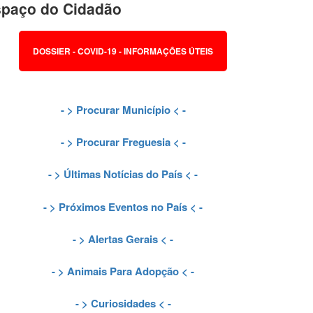
paço do Cidadão
DOSSIER - COVID-19 - INFORMAÇÕES ÚTEIS
- >
Procurar Município
< -
- >
Procurar Freguesia
< -
- >
Últimas Notícias do País
< -
- >
Próximos Eventos no País
< -
- >
Alertas Gerais
< -
- >
Animais Para Adopção
< -
- >
Curiosidades
< -