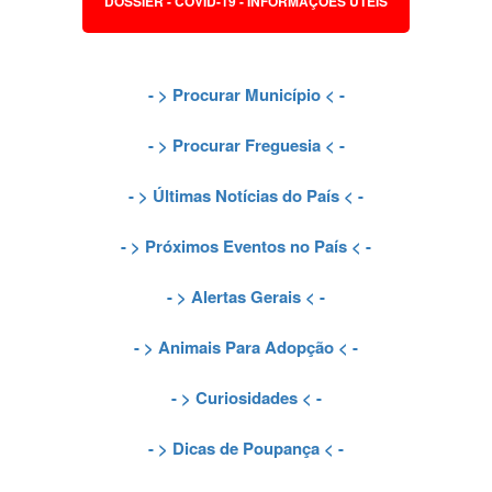
DOSSIER - COVID-19 - INFORMAÇÕES ÚTEIS
- >
Procurar Município
< -
- >
Procurar Freguesia
< -
- >
Últimas Notícias do País
< -
- >
Próximos Eventos no País
< -
- >
Alertas Gerais
< -
- >
Animais Para Adopção
< -
- >
Curiosidades
< -
- >
Dicas de Poupança
< -