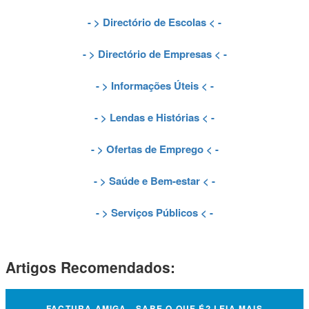
- >
Directório de Escolas
< -
- >
Directório de Empresas
< -
- >
Informações Úteis
< -
- >
Lendas e Histórias
< -
- >
Ofertas de Emprego
< -
- >
Saúde e Bem-estar
< -
- >
Serviços Públicos
< -
Artigos Recomendados:
FACTURA AMIGA - SABE O QUE É? LEIA MAIS