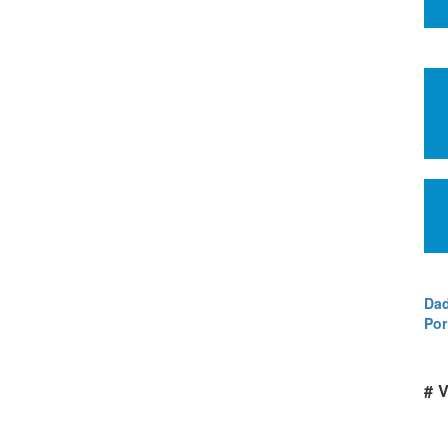
Dad
Por
# V