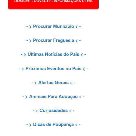
DOSSIER - COVID-19 - INFORMAÇÕES ÚTEIS
- >
Procurar Município
< -
- >
Procurar Freguesia
< -
- >
Últimas Notícias do País
< -
- >
Próximos Eventos no País
< -
- >
Alertas Gerais
< -
- >
Animais Para Adopção
< -
- >
Curiosidades
< -
- >
Dicas de Poupança
< -