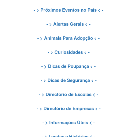
- >
Próximos Eventos no País
< -
- >
Alertas Gerais
< -
- >
Animais Para Adopção
< -
- >
Curiosidades
< -
- >
Dicas de Poupança
< -
- >
Dicas de Segurança
< -
- >
Directório de Escolas
< -
- >
Directório de Empresas
< -
- >
Informações Úteis
< -
- >
Lendas e Histórias
< -