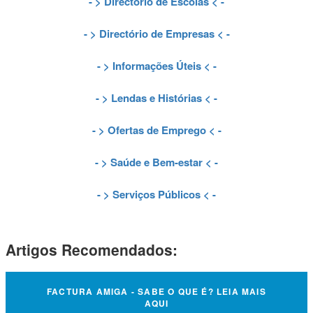
- >
Directório de Escolas
< -
- >
Directório de Empresas
< -
- >
Informações Úteis
< -
- >
Lendas e Histórias
< -
- >
Ofertas de Emprego
< -
- >
Saúde e Bem-estar
< -
- >
Serviços Públicos
< -
Artigos Recomendados:
FACTURA AMIGA - SABE O QUE É? LEIA MAIS
AQUI