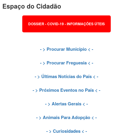
Espaço do Cidadão
DOSSIER - COVID-19 - INFORMAÇÕES ÚTEIS
- >
Procurar Município
< -
- >
Procurar Freguesia
< -
- >
Últimas Notícias do País
< -
- >
Próximos Eventos no País
< -
- >
Alertas Gerais
< -
- >
Animais Para Adopção
< -
- >
Curiosidades
< -