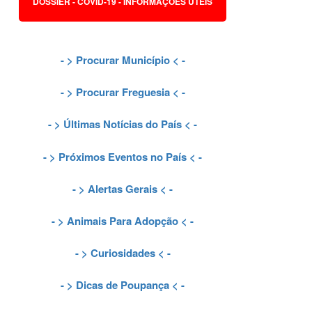
DOSSIER - COVID-19 - INFORMAÇÕES ÚTEIS
- >
Procurar Município
< -
- >
Procurar Freguesia
< -
- >
Últimas Notícias do País
< -
- >
Próximos Eventos no País
< -
- >
Alertas Gerais
< -
- >
Animais Para Adopção
< -
- >
Curiosidades
< -
- >
Dicas de Poupança
< -