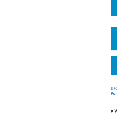
Dad
Por
# V