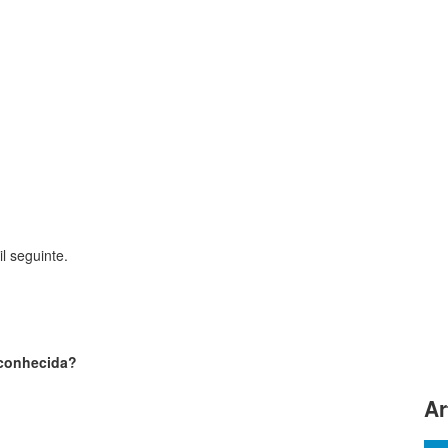
l seguinte.
sconhecida?
Ar