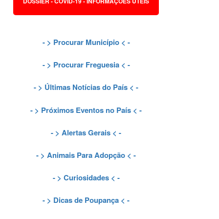
DOSSIER - COVID-19 - INFORMAÇÕES ÚTEIS
- >
Procurar Município
< -
- >
Procurar Freguesia
< -
- >
Últimas Notícias do País
< -
- >
Próximos Eventos no País
< -
- >
Alertas Gerais
< -
- >
Animais Para Adopção
< -
- >
Curiosidades
< -
- >
Dicas de Poupança
< -