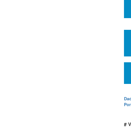
Dad
Por
# V