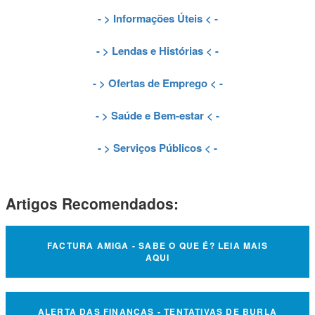
- >
Informações Úteis
< -
- >
Lendas e Histórias
< -
- >
Ofertas de Emprego
< -
- >
Saúde e Bem-estar
< -
- >
Serviços Públicos
< -
Artigos Recomendados:
FACTURA AMIGA - SABE O QUE É? LEIA MAIS
AQUI
ALERTA DAS FINANÇAS - TENTATIVAS DE BURLA