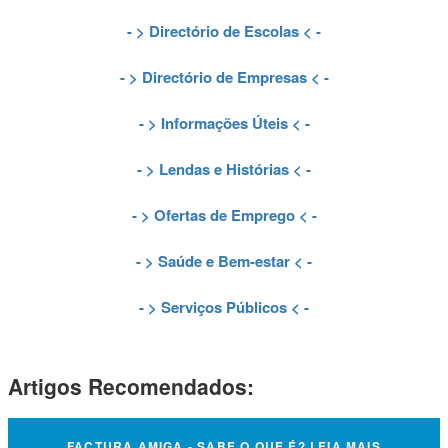
- >
Directório de Escolas
< -
- >
Directório de Empresas
< -
- >
Informações Úteis
< -
- >
Lendas e Histórias
< -
- >
Ofertas de Emprego
< -
- >
Saúde e Bem-estar
< -
- >
Serviços Públicos
< -
Artigos Recomendados:
FACTURA AMIGA - SABE O QUE É? LEIA MAIS