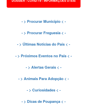
DOSSIER - COVID-19 - INFORMAÇÕES ÚTEIS
- >
Procurar Município
< -
- >
Procurar Freguesia
< -
- >
Últimas Notícias do País
< -
- >
Próximos Eventos no País
< -
- >
Alertas Gerais
< -
- >
Animais Para Adopção
< -
- >
Curiosidades
< -
- >
Dicas de Poupança
< -