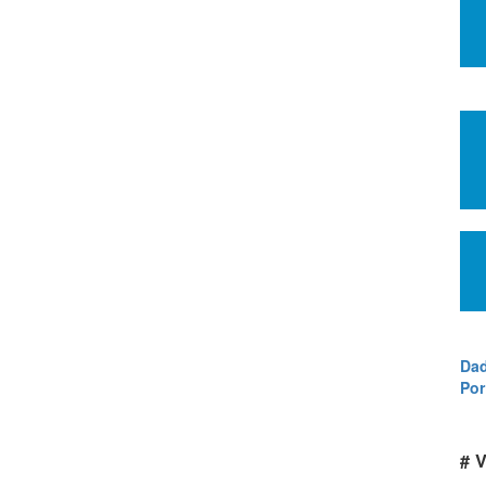
Dad
Por
# V