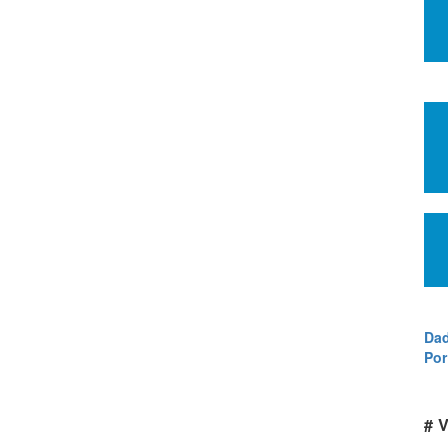
Dad
Por
# V