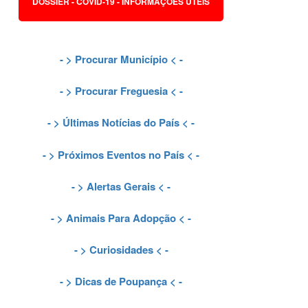
DOSSIER - COVID-19 - INFORMAÇÕES ÚTEIS
- >
Procurar Município
< -
- >
Procurar Freguesia
< -
- >
Últimas Notícias do País
< -
- >
Próximos Eventos no País
< -
- >
Alertas Gerais
< -
- >
Animais Para Adopção
< -
- >
Curiosidades
< -
- >
Dicas de Poupança
< -