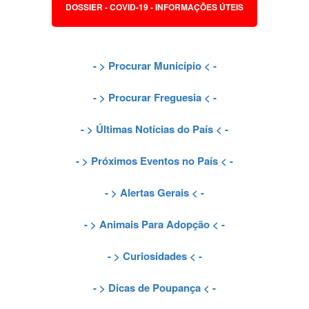
DOSSIER - COVID-19 - INFORMAÇÕES ÚTEIS
- >
Procurar Município
< -
- >
Procurar Freguesia
< -
- >
Últimas Notícias do País
< -
- >
Próximos Eventos no País
< -
- >
Alertas Gerais
< -
- >
Animais Para Adopção
< -
- >
Curiosidades
< -
- >
Dicas de Poupança
< -