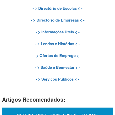
- >
Directório de Escolas
< -
- >
Directório de Empresas
< -
- >
Informações Úteis
< -
- >
Lendas e Histórias
< -
- >
Ofertas de Emprego
< -
- >
Saúde e Bem-estar
< -
- >
Serviços Públicos
< -
Artigos Recomendados:
FACTURA AMIGA - SABE O QUE É? LEIA MAIS