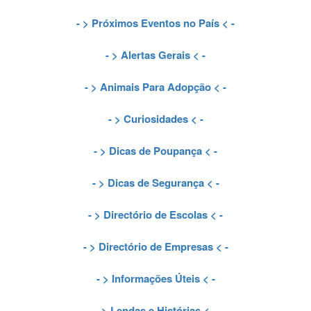
- >
Próximos Eventos no País
< -
- >
Alertas Gerais
< -
- >
Animais Para Adopção
< -
- >
Curiosidades
< -
- >
Dicas de Poupança
< -
- >
Dicas de Segurança
< -
- >
Directório de Escolas
< -
- >
Directório de Empresas
< -
- >
Informações Úteis
< -
- >
Lendas e Histórias
< -