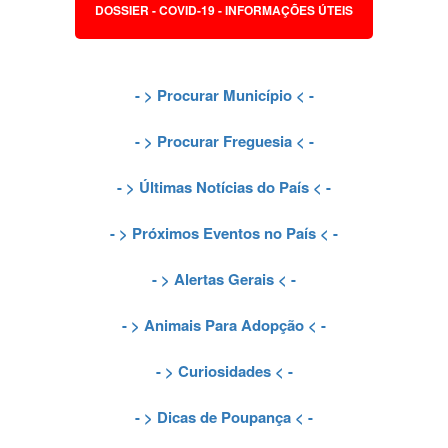
DOSSIER - COVID-19 - INFORMAÇÕES ÚTEIS
- >
Procurar Município
< -
- >
Procurar Freguesia
< -
- >
Últimas Notícias do País
< -
- >
Próximos Eventos no País
< -
- >
Alertas Gerais
< -
- >
Animais Para Adopção
< -
- >
Curiosidades
< -
- >
Dicas de Poupança
< -