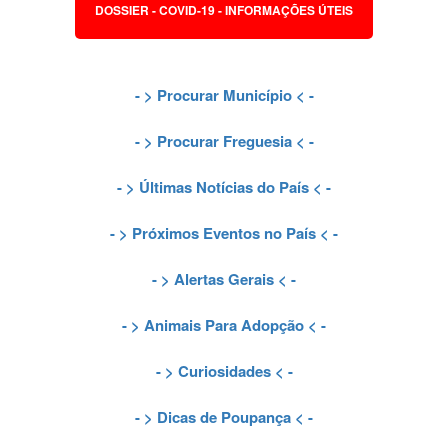
DOSSIER - COVID-19 - INFORMAÇÕES ÚTEIS
- >
Procurar Município
< -
- >
Procurar Freguesia
< -
- >
Últimas Notícias do País
< -
- >
Próximos Eventos no País
< -
- >
Alertas Gerais
< -
- >
Animais Para Adopção
< -
- >
Curiosidades
< -
- >
Dicas de Poupança
< -