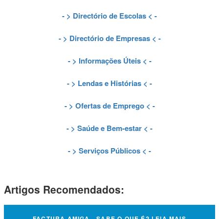
- >
Directório de Escolas
< -
- >
Directório de Empresas
< -
- >
Informações Úteis
< -
- >
Lendas e Histórias
< -
- >
Ofertas de Emprego
< -
- >
Saúde e Bem-estar
< -
- >
Serviços Públicos
< -
Artigos Recomendados:
FACTURA AMIGA - SABE O QUE É? LEIA MAIS