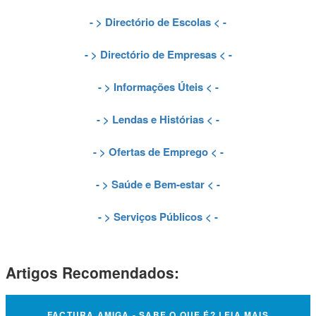
- >
Directório de Escolas
< -
- >
Directório de Empresas
< -
- >
Informações Úteis
< -
- >
Lendas e Histórias
< -
- >
Ofertas de Emprego
< -
- >
Saúde e Bem-estar
< -
- >
Serviços Públicos
< -
Artigos Recomendados:
FACTURA AMIGA - SABE O QUE É? LEIA MAIS