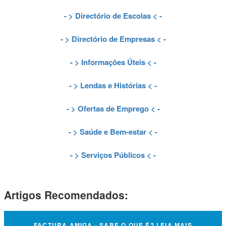
- >
Directório de Escolas
< -
- >
Directório de Empresas
< -
- >
Informações Úteis
< -
- >
Lendas e Histórias
< -
- >
Ofertas de Emprego
< -
- >
Saúde e Bem-estar
< -
- >
Serviços Públicos
< -
Artigos Recomendados:
FACTURA AMIGA - SABE O QUE É? LEIA MAIS