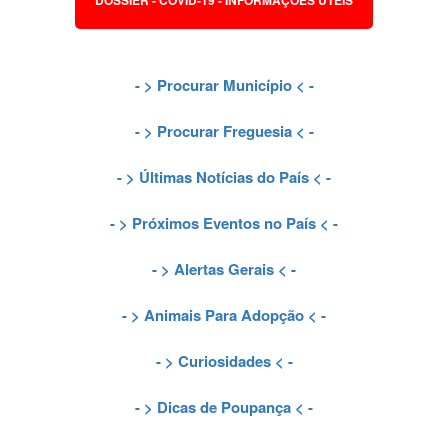
DOSSIER - COVID-19 - INFORMAÇÕES ÚTEIS
- >
Procurar Município
< -
- >
Procurar Freguesia
< -
- >
Últimas Notícias do País
< -
- >
Próximos Eventos no País
< -
- >
Alertas Gerais
< -
- >
Animais Para Adopção
< -
- >
Curiosidades
< -
- >
Dicas de Poupança
< -