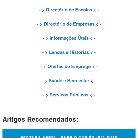
- >
Directório de Escolas
< -
- >
Directório de Empresas
< -
- >
Informações Úteis
< -
- >
Lendas e Histórias
< -
- >
Ofertas de Emprego
< -
- >
Saúde e Bem-estar
< -
- >
Serviços Públicos
< -
Artigos Recomendados:
FACTURA AMIGA - SABE O QUE É? LEIA MAIS