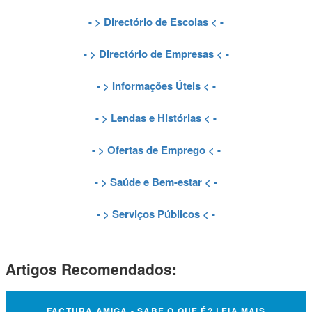
- >
Directório de Escolas
< -
- >
Directório de Empresas
< -
- >
Informações Úteis
< -
- >
Lendas e Histórias
< -
- >
Ofertas de Emprego
< -
- >
Saúde e Bem-estar
< -
- >
Serviços Públicos
< -
Artigos Recomendados:
FACTURA AMIGA - SABE O QUE É? LEIA MAIS