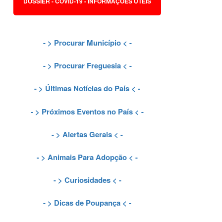
DOSSIER - COVID-19 - INFORMAÇÕES ÚTEIS
- >
Procurar Município
< -
- >
Procurar Freguesia
< -
- >
Últimas Notícias do País
< -
- >
Próximos Eventos no País
< -
- >
Alertas Gerais
< -
- >
Animais Para Adopção
< -
- >
Curiosidades
< -
- >
Dicas de Poupança
< -