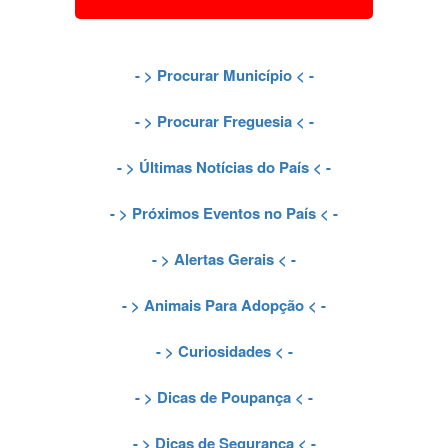
- >
Procurar Município
< -
- >
Procurar Freguesia
< -
- >
Últimas Notícias do País
< -
- >
Próximos Eventos no País
< -
- >
Alertas Gerais
< -
- >
Animais Para Adopção
< -
- >
Curiosidades
< -
- >
Dicas de Poupança
< -
- >
Dicas de Segurança
< -