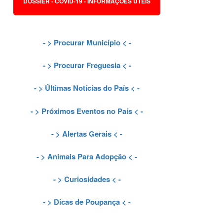
DOSSIER - COVID-19 - INFORMAÇÕES ÚTEIS
- >
Procurar Município
< -
- >
Procurar Freguesia
< -
- >
Últimas Notícias do País
< -
- >
Próximos Eventos no País
< -
- >
Alertas Gerais
< -
- >
Animais Para Adopção
< -
- >
Curiosidades
< -
- >
Dicas de Poupança
< -