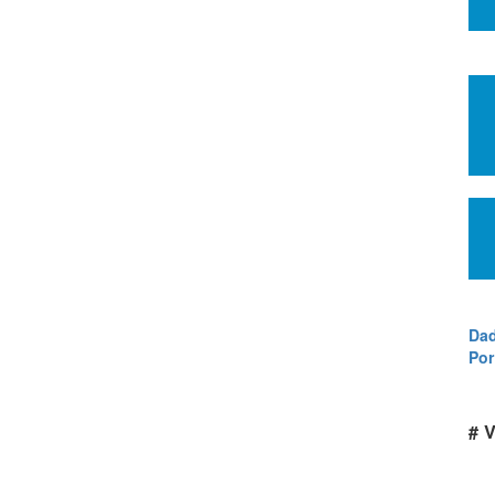
Dad
Por
# V