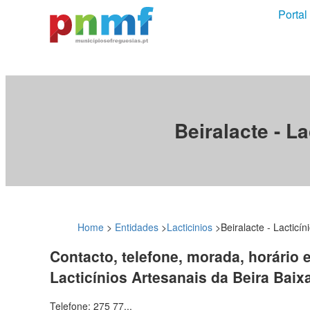
Portal
Beiralacte - L
Home
>
Entidades
>
Lacticinios
>
Beiralacte - Lacticí
Contacto, telefone, morada, horário e
Lacticínios Artesanais da Beira Baix
Telefone: 275 77...