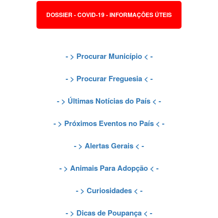
DOSSIER - COVID-19 - INFORMAÇÕES ÚTEIS
- >
Procurar Município
< -
- >
Procurar Freguesia
< -
- >
Últimas Notícias do País
< -
- >
Próximos Eventos no País
< -
- >
Alertas Gerais
< -
- >
Animais Para Adopção
< -
- >
Curiosidades
< -
- >
Dicas de Poupança
< -