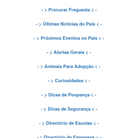
- >
Procurar Freguesia
< -
- >
Últimas Notícias do País
< -
- >
Próximos Eventos no País
< -
- >
Alertas Gerais
< -
- >
Animais Para Adopção
< -
- >
Curiosidades
< -
- >
Dicas de Poupança
< -
- >
Dicas de Segurança
< -
- >
Directório de Escolas
< -
- >
Directório de Empresas
< -