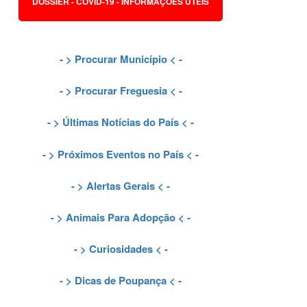
DOSSIER - COVID-19 - INFORMAÇÕES ÚTEIS
- >
Procurar Município
< -
- >
Procurar Freguesia
< -
- >
Últimas Notícias do País
< -
- >
Próximos Eventos no País
< -
- >
Alertas Gerais
< -
- >
Animais Para Adopção
< -
- >
Curiosidades
< -
- >
Dicas de Poupança
< -