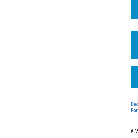
Dad
Por
# V