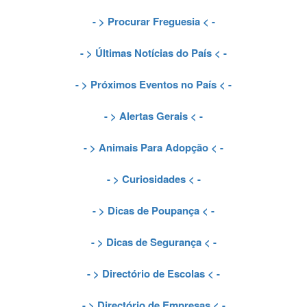
- >
Procurar Freguesia
< -
- >
Últimas Notícias do País
< -
- >
Próximos Eventos no País
< -
- >
Alertas Gerais
< -
- >
Animais Para Adopção
< -
- >
Curiosidades
< -
- >
Dicas de Poupança
< -
- >
Dicas de Segurança
< -
- >
Directório de Escolas
< -
- >
Directório de Empresas
< -