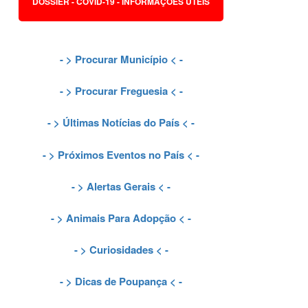
DOSSIER - COVID-19 - INFORMAÇÕES ÚTEIS
- >
Procurar Município
< -
- >
Procurar Freguesia
< -
- >
Últimas Notícias do País
< -
- >
Próximos Eventos no País
< -
- >
Alertas Gerais
< -
- >
Animais Para Adopção
< -
- >
Curiosidades
< -
- >
Dicas de Poupança
< -