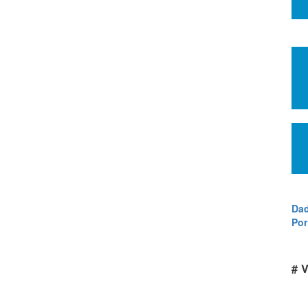
Dad
Por
# V