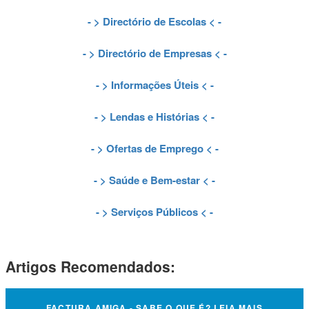
- >
Directório de Escolas
< -
- >
Directório de Empresas
< -
- >
Informações Úteis
< -
- >
Lendas e Histórias
< -
- >
Ofertas de Emprego
< -
- >
Saúde e Bem-estar
< -
- >
Serviços Públicos
< -
Artigos Recomendados:
FACTURA AMIGA - SABE O QUE É? LEIA MAIS