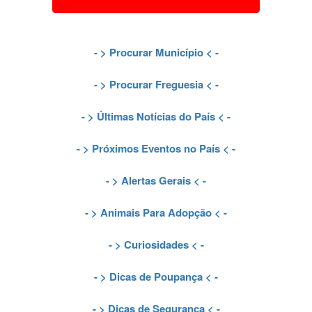
- >
Procurar Município
< -
- >
Procurar Freguesia
< -
- >
Últimas Notícias do País
< -
- >
Próximos Eventos no País
< -
- >
Alertas Gerais
< -
- >
Animais Para Adopção
< -
- >
Curiosidades
< -
- >
Dicas de Poupança
< -
- >
Dicas de Segurança
< -