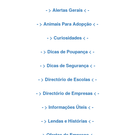
- >
Alertas Gerais
< -
- >
Animais Para Adopção
< -
- >
Curiosidades
< -
- >
Dicas de Poupança
< -
- >
Dicas de Segurança
< -
- >
Directório de Escolas
< -
- >
Directório de Empresas
< -
- >
Informações Úteis
< -
- >
Lendas e Histórias
< -
- >
Ofertas de Emprego
< -