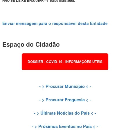
NÃO SE DEIXE ENGANAR --> Saiba mais aqui.
Enviar mensagem para o responsável desta Entidade
Espaço do Cidadão
DOSSIER - COVID-19 - INFORMAÇÕES ÚTEIS
- >
Procurar Município
< -
- >
Procurar Freguesia
< -
- >
Últimas Notícias do País
< -
- >
Próximos Eventos no País
< -