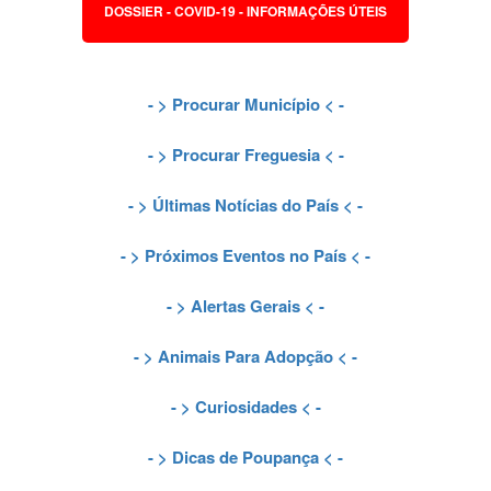
DOSSIER - COVID-19 - INFORMAÇÕES ÚTEIS
- >
Procurar Município
< -
- >
Procurar Freguesia
< -
- >
Últimas Notícias do País
< -
- >
Próximos Eventos no País
< -
- >
Alertas Gerais
< -
- >
Animais Para Adopção
< -
- >
Curiosidades
< -
- >
Dicas de Poupança
< -