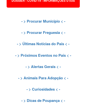
DOSSIER - COVID-19 - INFORMAÇÕES ÚTEIS
- >
Procurar Município
< -
- >
Procurar Freguesia
< -
- >
Últimas Notícias do País
< -
- >
Próximos Eventos no País
< -
- >
Alertas Gerais
< -
- >
Animais Para Adopção
< -
- >
Curiosidades
< -
- >
Dicas de Poupança
< -