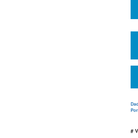
Dad
Por
# V