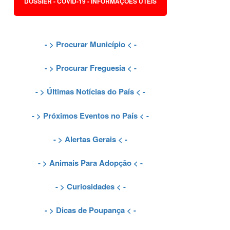
DOSSIER - COVID-19 - INFORMAÇÕES ÚTEIS
- >
Procurar Município
< -
- >
Procurar Freguesia
< -
- >
Últimas Notícias do País
< -
- >
Próximos Eventos no País
< -
- >
Alertas Gerais
< -
- >
Animais Para Adopção
< -
- >
Curiosidades
< -
- >
Dicas de Poupança
< -