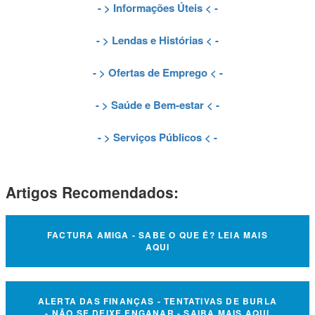
- >
Informações Úteis
< -
- >
Lendas e Histórias
< -
- >
Ofertas de Emprego
< -
- >
Saúde e Bem-estar
< -
- >
Serviços Públicos
< -
Artigos Recomendados:
FACTURA AMIGA - SABE O QUE É? LEIA MAIS
AQUI
ALERTA DAS FINANÇAS - TENTATIVAS DE BURLA
- NÃO SE DEIXE ENGANAR - SAIBA MAIS AQUI